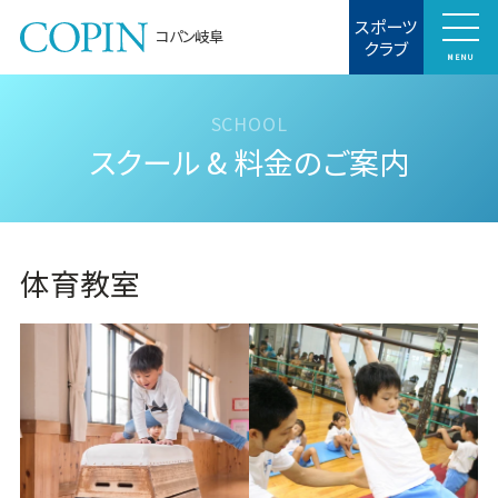
スポーツ
コパン岐阜
クラブ
MENU
スクール & 料金のご案内
体育教室