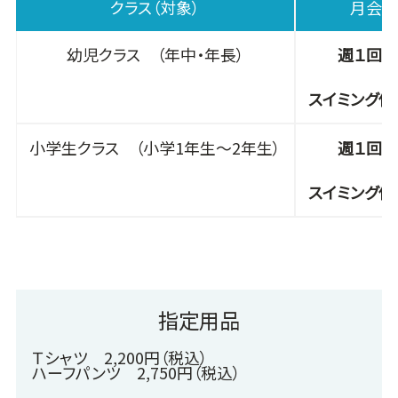
クラス（対象）
月会費
幼児クラス （年中・年長）
週１回 5
スイミング併用
小学生クラス （小学1年生～2年生）
週１回 5
スイミング併用
指定用品
Ｔシャツ 2,200円（税込）
ハーフパンツ 2,750円（税込）