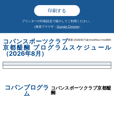
印刷する
プリンターの印刷設定で縮小してご利用ください。
（推奨ブラウザ：
Google Chrome
）
コパンスポーツクラブ
更新:2026/8/7(金)modHour:modMin
京都醍醐 プログラムスケジュール
（2026年8月）
コパンプログラ
コパンスポーツクラブ京都醍
ム
醐