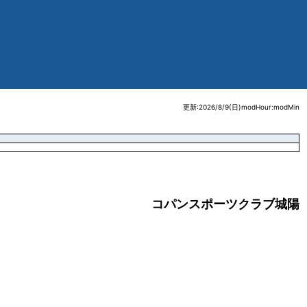
更新:2026/8/9(日)modHour:modMin
コパンスポーツクラブ城陽